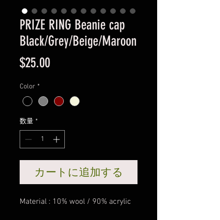
PRIZE RING Beanie cap
Black/Grey/Beige/Maroon
価
$25.00
格
Color
*
数量
*
カートに追加する
Material : 10% wool / 90% acrylic