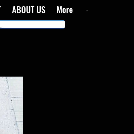
Y
ABOUT US
More