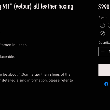
 911" (velour) all leather boxing
$290
Size
*
.
Quantit
aftsmen in Japan.
laceable.
o be about 1.0cm larger than shoes of the
detailed sizing information, please refer to