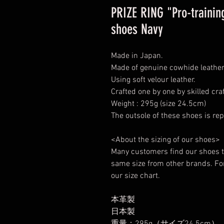
PRIZE RING "Pro-training
shoes Navy
Made in Japan.
Made of genuine cowhide leather
Using soft velour leather.
Crafted one by one by skilled cr
Weight : 295g (size 24.5cm)
The outsole of these shoes is rep
<About the sizing of our shoes>
Many customers find our shoes t
same size from other brands. For 
our size chart.
本革製
日本製