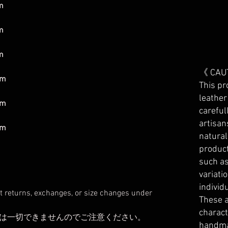
m
m
m
《 CAU
mm
This pr
leather
mm
careful
artisan
mm
natura
product
such as
variati
individ
t returns, exchanges, or size changes under
These a
charact
は一切できませんのでご注意ください。
handma